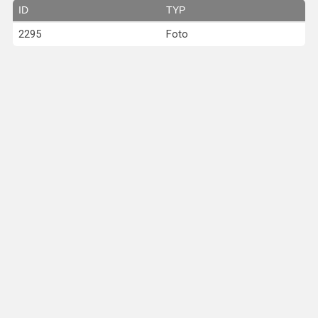
ID
TYP
2295
Foto