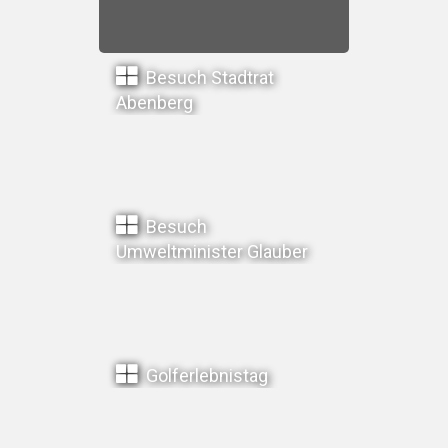
Besuch Stadtrat
Abenberg
Besuch
Umweltminister Glauber
Golferlebnistag