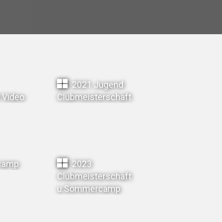
2021 Jugend
 Video
Clubmeisterschaft
camp
2023
Clubmeisterschaft
u.Sommercamp