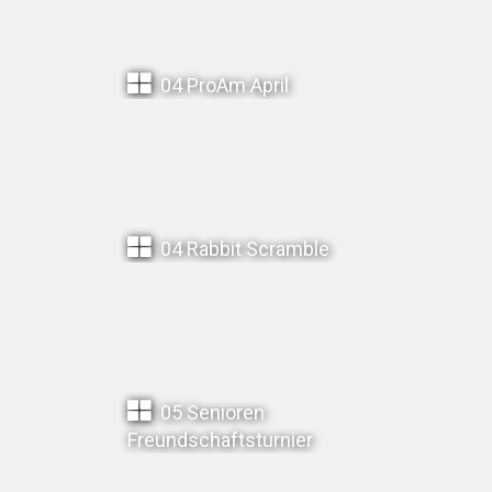
04 ProAm April
04 Rabbit Scramble
05 Senioren
Freundschaftsturnier