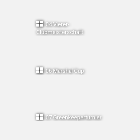
04 Vierer-
Clubmeisterschaft
06 Marshal Cup
07 Greenkeeperturnier