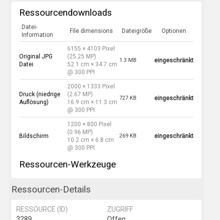
Ressourcendownloads
Datei-
File dimensions
Dateigröße
Optionen
Information
6155 × 4103 Pixel
Original JPG
(25.25 MP)
1.3 MB
eingeschränkt
Datei
52.1 cm × 34.7 cm
@ 300 PPI
2000 × 1333 Pixel
Druck (niedrige
(2.67 MP)
727 KB
eingeschränkt
Auflösung)
16.9 cm × 11.3 cm
@ 300 PPI
1200 × 800 Pixel
(0.96 MP)
Bildschirm
269 KB
eingeschränkt
10.2 cm × 6.8 cm
@ 300 PPI
Ressourcen-Werkzeuge
Ressourcen-Details
RESSOURCE (ID)
ZUGRIFF
3289
Offen