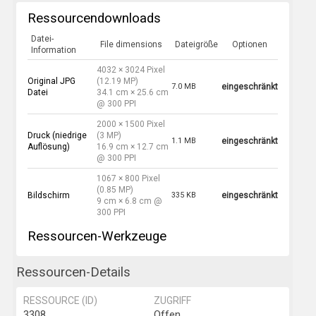
Ressourcendownloads
Datei-
File dimensions
Dateigröße
Optionen
Information
4032 × 3024 Pixel
Original JPG
(12.19 MP)
7.0 MB
eingeschränkt
Datei
34.1 cm × 25.6 cm
@ 300 PPI
2000 × 1500 Pixel
Druck (niedrige
(3 MP)
1.1 MB
eingeschränkt
Auflösung)
16.9 cm × 12.7 cm
@ 300 PPI
1067 × 800 Pixel
(0.85 MP)
Bildschirm
335 KB
eingeschränkt
9 cm × 6.8 cm @
300 PPI
Ressourcen-Werkzeuge
Ressourcen-Details
RESSOURCE (ID)
ZUGRIFF
3308
Offen