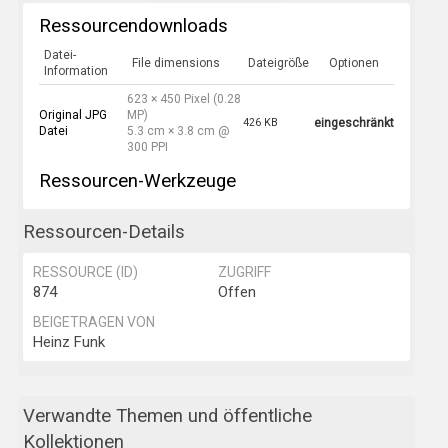
Ressourcendownloads
Datei-
File dimensions
Dateigröße
Optionen
Information
623 × 450 Pixel (0.28
Original JPG
MP)
426 KB
eingeschränkt
Datei
5.3 cm × 3.8 cm @
300 PPI
Ressourcen-Werkzeuge
Ressourcen-Details
RESSOURCE (ID)
ZUGRIFF
874
Offen
BEIGETRAGEN VON
Heinz Funk
Verwandte Themen und öffentliche
Kollektionen