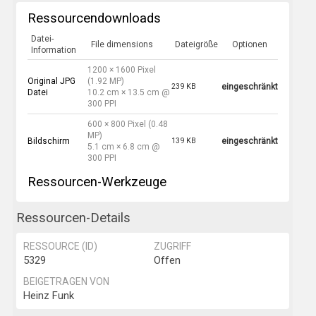
Ressourcendownloads
Datei-
File dimensions
Dateigröße
Optionen
Information
1200 × 1600 Pixel
Original JPG
(1.92 MP)
239 KB
eingeschränkt
Datei
10.2 cm × 13.5 cm @
300 PPI
600 × 800 Pixel (0.48
MP)
Bildschirm
139 KB
eingeschränkt
5.1 cm × 6.8 cm @
300 PPI
Ressourcen-Werkzeuge
Ressourcen-Details
RESSOURCE (ID)
ZUGRIFF
5329
Offen
BEIGETRAGEN VON
Heinz Funk