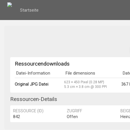
Startseite
Ressourcendownloads
Datei-Information
File dimensions
Dat
623 × 450 Pixel (0.28 MP)
Original JPG Datei
367
5.3 cm × 3.8 cm @ 300 PPI
Ressourcen-Details
RESSOURCE (ID)
ZUGRIFF
BEIG
842
Offen
Hein