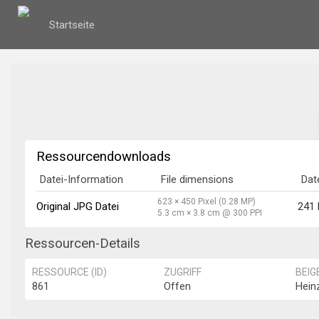
Startseite
Ressourcendownloads
Datei-Information
File dimensions
Dat
623 × 450 Pixel (0.28 MP)
Original JPG Datei
241
5.3 cm × 3.8 cm @ 300 PPI
Ressourcen-Details
RESSOURCE (ID)
ZUGRIFF
BEIG
861
Offen
Hein