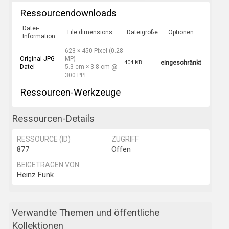
Ressourcendownloads
Datei-
File dimensions
Dateigröße
Optionen
Information
623 × 450 Pixel (0.28
Original JPG
MP)
404 KB
eingeschränkt
Datei
5.3 cm × 3.8 cm @
300 PPI
Ressourcen-Werkzeuge
Ressourcen-Details
RESSOURCE (ID)
ZUGRIFF
877
Offen
BEIGETRAGEN VON
Heinz Funk
Verwandte Themen und öffentliche
Kollektionen