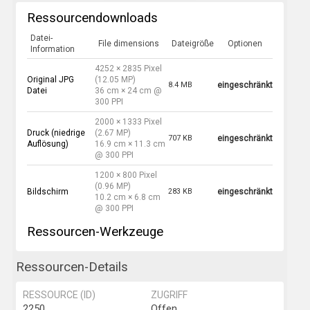
Ressourcendownloads
Datei-
File dimensions
Dateigröße
Optionen
Information
4252 × 2835 Pixel
Original JPG
(12.05 MP)
8.4 MB
eingeschränkt
Datei
36 cm × 24 cm @
300 PPI
2000 × 1333 Pixel
Druck (niedrige
(2.67 MP)
707 KB
eingeschränkt
Auflösung)
16.9 cm × 11.3 cm
@ 300 PPI
1200 × 800 Pixel
(0.96 MP)
Bildschirm
283 KB
eingeschränkt
10.2 cm × 6.8 cm
@ 300 PPI
Ressourcen-Werkzeuge
Ressourcen-Details
RESSOURCE (ID)
ZUGRIFF
2250
Offen